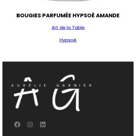
BOUGIES PARFUMÉE HYPSOÉ AMANDE
Art de la Table
Hypsoé
F
I
L