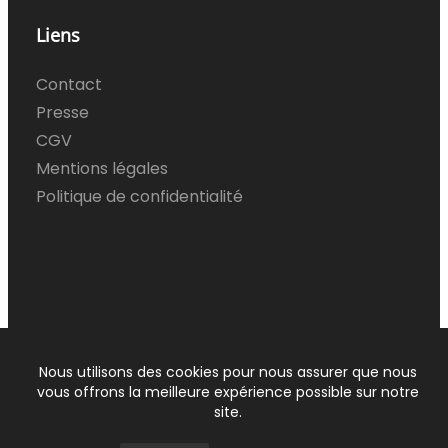
a
n
i
c
s
n
Liens
e
t
k
Contact
b
a
e
Presse
o
g
d
CGV
o
r
I
Mentions légales
k
a
n
Politique de confidentialité
m
Tous droits réservés © 2025
360 Design
– Site créé
par
C&S Web
Nous utilisons des cookies pour nous assurer que nous
vous offrons la meilleure expérience possible sur notre
site.